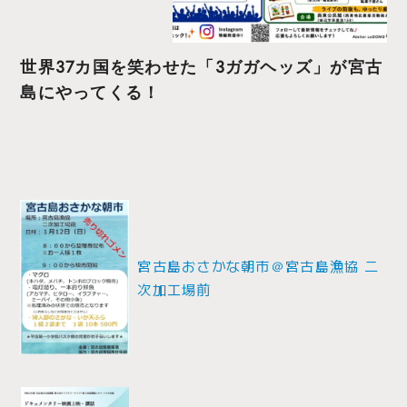
世界37カ国を笑わせた「3ガガヘッズ」が宮古
島にやってくる！
投
稿
ナ
宮古島おさかな朝市＠宮古島漁協 二
次加工場前
ビ
ゲ
ー
シ