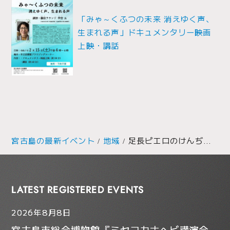
ョ
「みゃ～くふつの未来 消えゆく声、
生まれる声」ドキュメンタリー映画
ン
上映・講話
宮古島の最新イベント
地域
足長ピエロのけんぢバルーンプレゼント @サンエー宮古島シティ
LATEST REGISTERED EVENTS
2026年8月8日
宮古島市総合博物館『ミヤコカナヘビ講演会