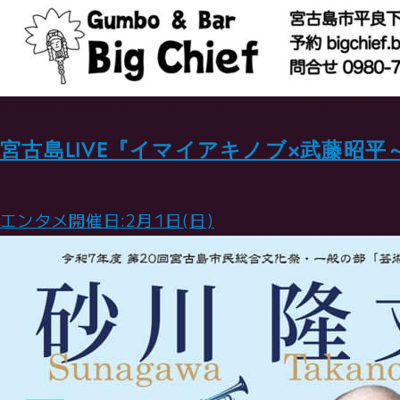
宮古島LIVE『イマイアキノブ×武藤昭平
エンタメ
開催日:2月1日(日)