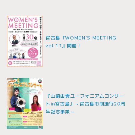
投
稿
ナ
宮古島『WOMEN’S MEETING
vol.11』開催！
ビ
ゲ
ー
シ
ョ
『山崎由貴ユーフォニアムコンサー
トin宮古島』～宮古島市制施行20周
ン
年記念事業～