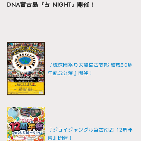
DNA宮古島『占 NIGHT』開催！
投
稿
ナ
『琉球國祭り太鼓宮古支部 結成30周
年記念公演』開催！
ビ
ゲ
ー
シ
ョ
『ジョイジャングル宮古南店 12周年
ン
祭』開催！