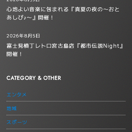
心地よい音楽に包まれる『真夏の夜の〜おと
あしび♪〜』開催！
2026年8月5日
富士見横丁レトロ宮古島店『都市伝説Night』
開催！
CATEGORY & OTHER
エンタメ
地域
スポーツ