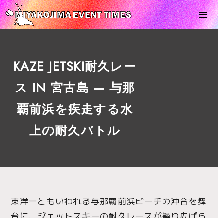
KAZE JETSKI耐久レー
ス IN 宮古島 — 与那
覇前浜を疾走する水
上の耐久バトル
東洋一ともいわれる与那覇前浜ビーチの沖合を舞
台に、ジェットスキーの耐久レースが繰り広げら