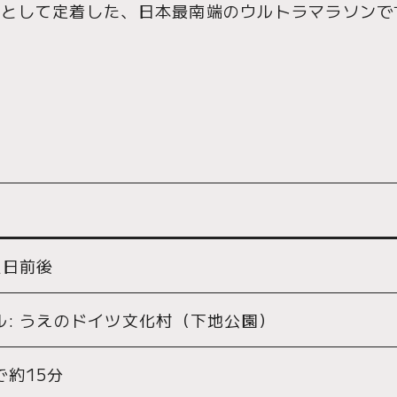
詩として定着した、日本最南端のウルトラマラソンで
曜日前後
ル: うえのドイツ文化村（下地公園）
で約15分