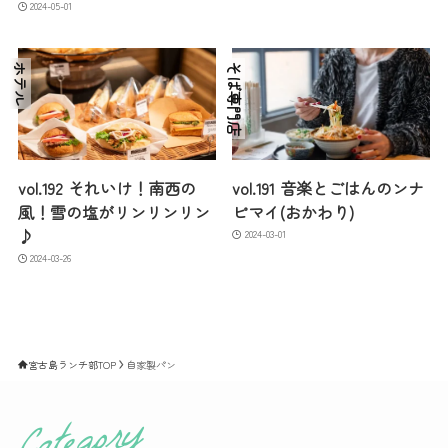
2024-05-01
ホテル
そば専門店
vol.192 それいけ！南西の
vol.191 音楽とごはんのンナ
風！雪の塩がリンリンリン
ピマイ(おかわり)
♪
2024-03-01
2024-03-26
宮古島ランチ部TOP
自家製パン