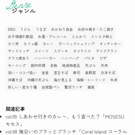
ジャンル
BBQ
うどん
うなぎ
おかわり自由
お好み焼き・たこ焼き
お子様連れ歓迎
お酒・アルコール
とんかつ
インスタ映え
カツ丼
カフェ飯
カレー
ガーリックシュリンプ
キッチンカー
サンドイッチ
スイーツ
ステーキ
タコライス
テイクアウト
テラス席あり
ハンバーガー
ハンバーグ
パスタ
ピザ
モーニング
創作料理
名物
地域特産品
天ぷら
天丼
安い・コスパ良い
定食
宮古そば
寿司
島野菜
日本そば
沖縄そば
沖縄の天ぷら
海が見える
海鮮・シーフード
牛丼
珍しい・変わり種
自家製パン
贅沢ランチ
雑貨
関連記事
vol.99 しあわせ行きのカレー、もう食べた？「MOSESU
モセス」
vol.98 海沿いのブラッとブランチ「Coral Island コーラル