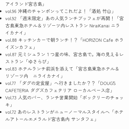
アイランド宮古島」
vol.96 沖縄のチャンポンってこれだよ！「酒処 竹山」
vol.92 「週末限定」あの人気ランチブッフェが再開！「宮
古島東急ホテル＆リゾーツ内レストラン NiraiKanai ニラ
イカナイ」
vol.88 キッチンカーで朝ランチ！？「HORIZON Cafe ホラ
イズンカフェ」
vol.87 元ミシュラン１つ星の味、宮古島で。海の見えるレ
ストラン「ゆさらび」
vol.83 ホテルランチ前浜を添えて「宮古島東急ホテル＆
リゾーツ内 ニライカナイ」
vol.77 「ダグの定食屋」へ行きましたか？？「DOUG`S
CAFETERIA ダグズカフェテリア ローカルベース店」
Vol.73 人気のバー、ランチ営業開始「ボックリーのチョッ
キ」
vol.72 あのレストランがニューノーマルスタイルへ「ホテ
ルアトールエメラルド宮古島内 サンタフェ」