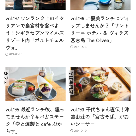
vol.197 ワンランク上のイタ
vol.196 ご褒美ランチにディ
リアンで島食材を食べよ
ップしませんか？「サント
う！シギラセブンマイルズ
リーニ ホテル ＆ ヴィラズ
リゾート内「ポルトチェル
宮古島 The Olivea」
ヴォ」
2024-05-09
2024-05-15
カフェ
そば専門店
vol.195 最近ランチ欲、燻っ
vol.193 千代ちゃん直伝！津
てませんか？＃バガスモー
嘉山荘の「宮古そば」がお
ク「空と燻製と cafe ぷか
いシーサー
らす」
2024-04-04