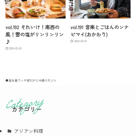
そば専門店
vol.192 それいけ！南西の
vol.191 音楽とごはんのンナ
風！雪の塩がリンリンリン
ピマイ(おかわり)
♪
2024-03-01
2024-03-26
宮古島ランチ部TOP
沖縄の天ぷら
カテゴリー
アジアン料理