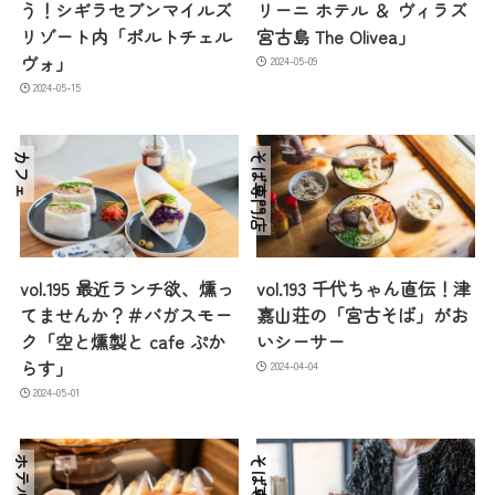
う！シギラセブンマイルズ
リーニ ホテル ＆ ヴィラズ
リゾート内「ポルトチェル
宮古島 The Olivea」
ヴォ」
2024-05-09
2024-05-15
カフェ
そば専門店
vol.195 最近ランチ欲、燻っ
vol.193 千代ちゃん直伝！津
てませんか？＃バガスモー
嘉山荘の「宮古そば」がお
ク「空と燻製と cafe ぷか
いシーサー
らす」
2024-04-04
2024-05-01
ホテル