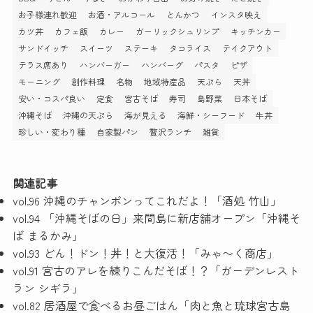
お子様連れ歓迎
お酒・アルコール
とんかつ
インスタ映え
カツ丼
カフェ飯
カレー
ガーリックシュリンプ
キッチンカー
サンドイッチ
スイーツ
ステーキ
タコライス
テイクアウト
テラス席あり
ハンバーガー
ハンバーグ
パスタ
ピザ
モーニング
創作料理
名物
地域特産品
天ぷら
天丼
安い・コスパ良い
定食
宮古そば
寿司
島野菜
日本そば
沖縄そば
沖縄の天ぷら
海が見える
海鮮・シーフード
牛丼
珍しい・変わり種
自家製パン
贅沢ランチ
雑貨
関連記事
vol.96 沖縄のチャンポンってこれだよ！「酒処 竹山」
vol.94 「沖縄そばの日」来間島に新店舗オープン「沖縄そ
ば まるかみ」
vol.93 どん！ドン！丼！と大復活！「みゃ〜く商店」
vol.91 宮古のアレを練りこんだそば！？「ガーデンレスト
ラン シギラ」
vol.82 居酒屋で食べるお昼ごはん「肉と魚と琉球宮古島