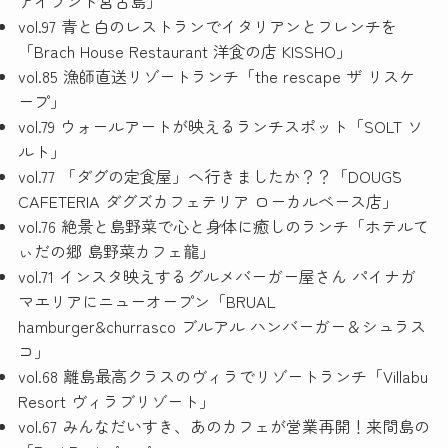
アイランド宮古島」
vol.97 青と白のレストランでイタリアンとフレンチを
「Brach House Restaurant 洋食の店 KISSHO」
vol.85 漁師直送リゾートランチ「the rescape ザ リスケ
ープ」
vol.79 ウォールアートが映えるランチスポット「SOLT ソ
ルト」
vol.77 「ダグの定食屋」へ行きましたか？？「DOUG`S
CAFETERIA ダグズカフェテリア ローカルベース店」
vol.76 絶景と島野菜で心と身体に癒しのランチ「ホテルて
ぃだの郷 島野菜カフェ龍」
vol.71 インスタ映えするグルメバーガー屋さん パイナガ
マエリアにニューオープン「BRUAL
hamburger&churrasco ブルアル ハンバーガー＆シュラス
コ」
vol.68 離島最高クラスのヴィラでリゾートランチ「Villabu
Resort ヴィラブリゾート」
vol.67 みんなだいすき、あのカフェが営業再開！来間島の