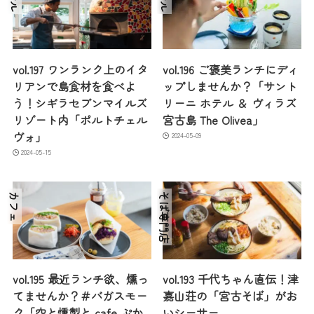
vol.197 ワンランク上のイタ
vol.196 ご褒美ランチにディ
リアンで島食材を食べよ
ップしませんか？「サント
う！シギラセブンマイルズ
リーニ ホテル ＆ ヴィラズ
リゾート内「ポルトチェル
宮古島 The Olivea」
ヴォ」
2024-05-09
2024-05-15
カフェ
そば専門店
vol.195 最近ランチ欲、燻っ
vol.193 千代ちゃん直伝！津
てませんか？＃バガスモー
嘉山荘の「宮古そば」がお
ク「空と燻製と cafe ぷか
いシーサー