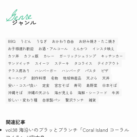
ジャンル
BBQ
うどん
うなぎ
おかわり自由
お好み焼き・たこ焼き
お子様連れ歓迎
お酒・アルコール
とんかつ
インスタ映え
カツ丼
カフェ飯
カレー
ガーリックシュリンプ
キッチンカー
サンドイッチ
スイーツ
ステーキ
タコライス
テイクアウト
テラス席あり
ハンバーガー
ハンバーグ
パスタ
ピザ
モーニング
創作料理
名物
地域特産品
天ぷら
天丼
安い・コスパ良い
定食
宮古そば
寿司
島野菜
日本そば
沖縄そば
沖縄の天ぷら
海が見える
海鮮・シーフード
牛丼
珍しい・変わり種
自家製パン
贅沢ランチ
雑貨
関連記事
vol.98 海沿いのブラッとブランチ「Coral Island コーラル