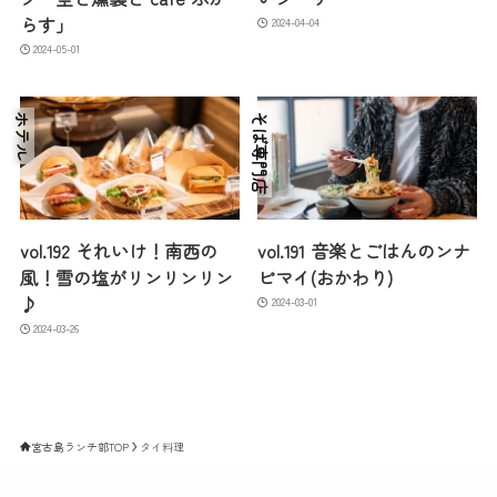
らす」
2024-04-04
2024-05-01
ホテル
そば専門店
vol.192 それいけ！南西の
vol.191 音楽とごはんのンナ
風！雪の塩がリンリンリン
ピマイ(おかわり)
♪
2024-03-01
2024-03-26
宮古島ランチ部TOP
タイ料理