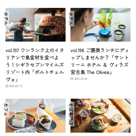
ホテル
ホテル
vol.197 ワンランク上のイタ
vol.196 ご褒美ランチにディ
リアンで島食材を食べよ
ップしませんか？「サント
う！シギラセブンマイルズ
リーニ ホテル ＆ ヴィラズ
リゾート内「ポルトチェル
宮古島 The Olivea」
ヴォ」
2024-05-09
2024-05-15
カフェ
そば専門店