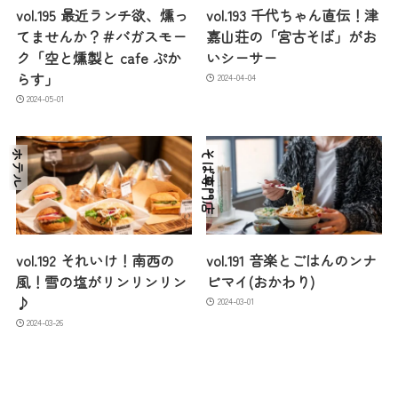
vol.195 最近ランチ欲、燻っ
vol.193 千代ちゃん直伝！津
てませんか？＃バガスモー
嘉山荘の「宮古そば」がお
ク「空と燻製と cafe ぷか
いシーサー
らす」
2024-04-04
2024-05-01
ホテル
そば専門店
vol.192 それいけ！南西の
vol.191 音楽とごはんのンナ
風！雪の塩がリンリンリン
ピマイ(おかわり)
♪
2024-03-01
2024-03-26