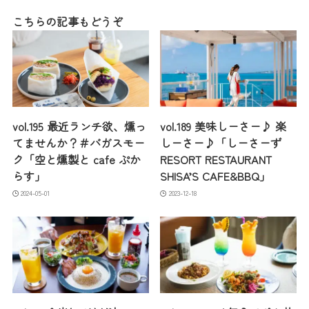
こちらの記事もどうぞ
vol.195 最近ランチ欲、燻っ
vol.189 美味しーさー♪ 楽
てませんか？＃バガスモー
しーさー♪「しーさーず
ク「空と燻製と cafe ぷか
RESORT RESTAURANT
らす」
SHISA’S CAFE&BBQ」
2024-05-01
2023-12-18