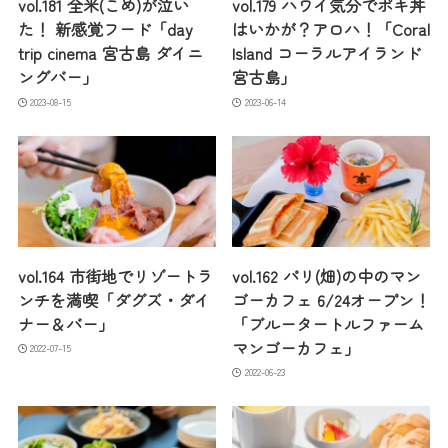
vol.181 全米(こめ)が泣い
vol.179 ハワイ気分でポキ丼
た！ 新感覚フード「day
はいかが？アロハ！「Coral
trip cinema 宮古島 ダイニ
Island コーラルアイランド
ングバー」
宮古島」
2023-08-15
2023-06-14
vol.164 市街地でリゾートラ
vol.162 パリ(畑)の中のマン
ンチを満喫「ダグズ・ダイ
ゴーカフェ 6/24オープン！
ナー＆バー」
「ブルータートルファーム
マンゴーカフェ」
2022-07-15
2022-06-23