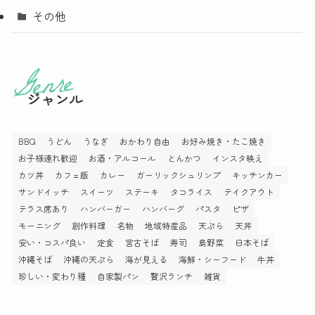
その他
ジャンル
BBQ
うどん
うなぎ
おかわり自由
お好み焼き・たこ焼き
お子様連れ歓迎
お酒・アルコール
とんかつ
インスタ映え
カツ丼
カフェ飯
カレー
ガーリックシュリンプ
キッチンカー
サンドイッチ
スイーツ
ステーキ
タコライス
テイクアウト
テラス席あり
ハンバーガー
ハンバーグ
パスタ
ピザ
モーニング
創作料理
名物
地域特産品
天ぷら
天丼
安い・コスパ良い
定食
宮古そば
寿司
島野菜
日本そば
沖縄そば
沖縄の天ぷら
海が見える
海鮮・シーフード
牛丼
珍しい・変わり種
自家製パン
贅沢ランチ
雑貨