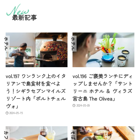
最新記事
ホテル
ホテル
vol.197 ワンランク上のイタ
vol.196 ご褒美ランチにディ
リアンで島食材を食べよ
ップしませんか？「サント
う！シギラセブンマイルズ
リーニ ホテル ＆ ヴィラズ
リゾート内「ポルトチェル
宮古島 The Olivea」
ヴォ」
2024-05-09
2024-05-15
カフェ