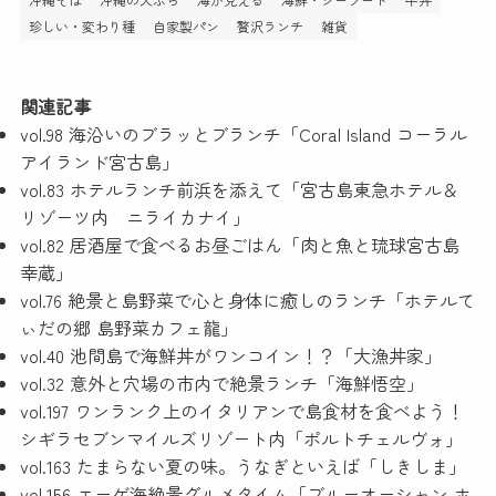
珍しい・変わり種
自家製パン
贅沢ランチ
雑貨
関連記事
vol.98 海沿いのブラッとブランチ「Coral Island コーラル
アイランド宮古島」
vol.83 ホテルランチ前浜を添えて「宮古島東急ホテル＆
リゾーツ内 ニライカナイ」
vol.82 居酒屋で食べるお昼ごはん「肉と魚と琉球宮古島
幸蔵」
vol.76 絶景と島野菜で心と身体に癒しのランチ「ホテルて
ぃだの郷 島野菜カフェ龍」
vol.40 池間島で海鮮丼がワンコイン！？「大漁丼家」
vol.32 意外と穴場の市内で絶景ランチ「海鮮悟空」
vol.197 ワンランク上のイタリアンで島食材を食べよう！
シギラセブンマイルズリゾート内「ポルトチェルヴォ」
vol.163 たまらない夏の味。うなぎといえば「しきしま」
vol.156 エーゲ海絶景グルメタイム「ブルーオーシャン ホ