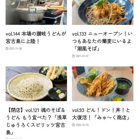
vol.144 本場の讃岐うどんが
vol.133 ニューオープン！い
宮古島に上陸！
つもあなたの蕎麦にいるよ
「潮風そば」
2021-11-08
2021-07-07
【閉店】vol.121 魂のそば＆
vol.93 どん！ドン！丼！と
うどん もう食べた？「浅草
大復活！「みゃ〜く商店」
じゅうろくスピリッツ宮古
2020-10-10
島」