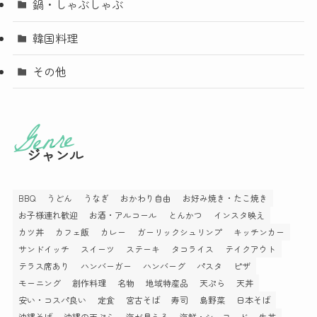
鍋・しゃぶしゃぶ
韓国料理
その他
ジャンル
BBQ
うどん
うなぎ
おかわり自由
お好み焼き・たこ焼き
お子様連れ歓迎
お酒・アルコール
とんかつ
インスタ映え
カツ丼
カフェ飯
カレー
ガーリックシュリンプ
キッチンカー
サンドイッチ
スイーツ
ステーキ
タコライス
テイクアウト
テラス席あり
ハンバーガー
ハンバーグ
パスタ
ピザ
モーニング
創作料理
名物
地域特産品
天ぷら
天丼
安い・コスパ良い
定食
宮古そば
寿司
島野菜
日本そば
沖縄そば
沖縄の天ぷら
海が見える
海鮮・シーフード
牛丼