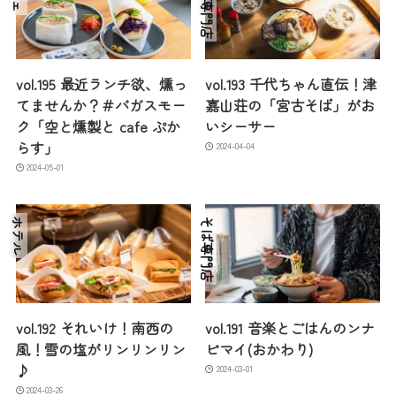
そば専門店
vol.195 最近ランチ欲、燻っ
vol.193 千代ちゃん直伝！津
てませんか？＃バガスモー
嘉山荘の「宮古そば」がお
ク「空と燻製と cafe ぷか
いシーサー
らす」
2024-04-04
2024-05-01
ホテル
そば専門店
vol.192 それいけ！南西の
vol.191 音楽とごはんのンナ
風！雪の塩がリンリンリン
ピマイ(おかわり)
♪
2024-03-01
2024-03-26