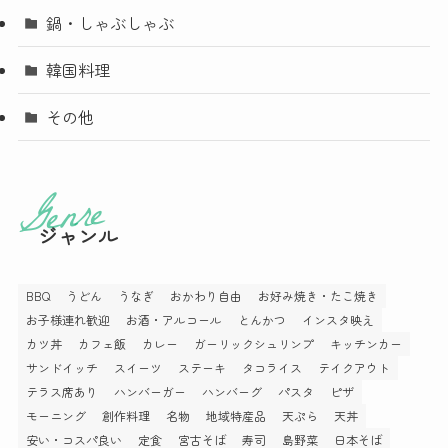
鍋・しゃぶしゃぶ
韓国料理
その他
ジャンル
BBQ
うどん
うなぎ
おかわり自由
お好み焼き・たこ焼き
お子様連れ歓迎
お酒・アルコール
とんかつ
インスタ映え
カツ丼
カフェ飯
カレー
ガーリックシュリンプ
キッチンカー
サンドイッチ
スイーツ
ステーキ
タコライス
テイクアウト
テラス席あり
ハンバーガー
ハンバーグ
パスタ
ピザ
モーニング
創作料理
名物
地域特産品
天ぷら
天丼
安い・コスパ良い
定食
宮古そば
寿司
島野菜
日本そば