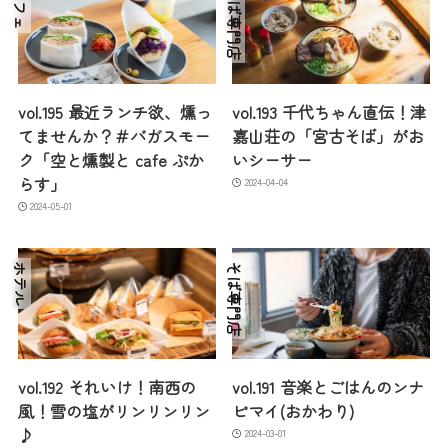
カフェ
そば専門店
vol.195 最近ランチ欲、燻っ
vol.193 千代ちゃん直伝！津
てませんか？＃バガスモー
嘉山荘の「宮古そば」がお
ク「空と燻製と cafe ぷか
いシーサー
らす」
2024-04-04
2024-05-01
ホテル
そば専門店
vol.192 それいけ！南西の
vol.191 音楽とごはんのンナ
風！雪の塩がリンリンリン
ピマイ(おかわり)
♪
2024-03-01