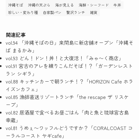
沖縄そば
沖縄の天ぷら
海が見える
海鮮・シーフード
牛丼
珍しい・変わり種
自家製パン
贅沢ランチ
雑貨
関連記事
vol.94 「沖縄そばの日」来間島に新店舗オープン「沖縄そ
ば まるかみ」
vol.93 どん！ドン！丼！と大復活！「みゃ〜く商店」
vol.91 宮古のアレを練りこんだそば！？「ガーデンレスト
ラン シギラ」
vol.88 キッチンカーで朝ランチ！？「HORIZON Cafe ホラ
イズンカフェ」
vol.85 漁師直送リゾートランチ「the rescape ザ リスケ
ープ」
vol.82 居酒屋で食べるお昼ごはん「肉と魚と琉球宮古島
幸蔵」
vol.81 うめぇ〜ワッフルどうですか？「CORALCOAST コ
ーラルコースト ヤギcafe」