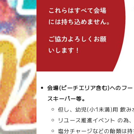
会場(ビーチエリア含む)へのフ
スキーパー等。
但し、幼児(小1未満)用 飲
リユース推進イベント の為、
塩分チャージなどの飴類は持