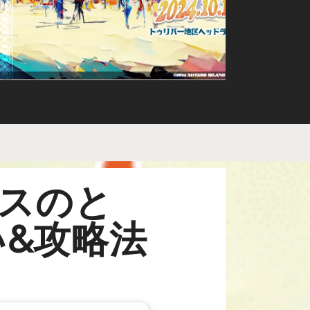
ンスのと
&攻略法