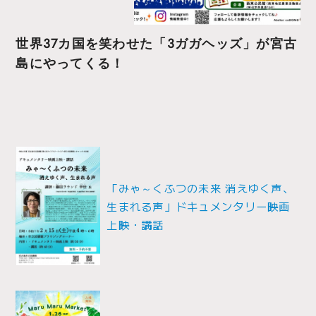
世界37カ国を笑わせた「3ガガヘッズ」が宮古
島にやってくる！
投
稿
「みゃ～くふつの未来 消えゆく声、
ナ
生まれる声」ドキュメンタリー映画
ビ
上映・講話
ゲ
ー
シ