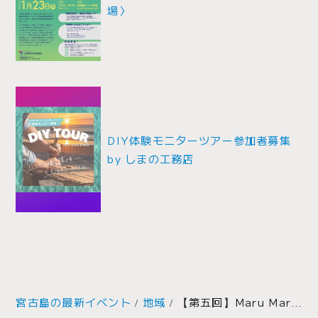
場〉
ビ
ゲ
ー
シ
ョ
DIY体験モニターツアー参加者募集
ン
by しまの工務店
宮古島の最新イベント
地域
【第五回】Maru Maru Market開催のお知らせ