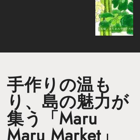
手作りの温も
り、島の魅力が
集う「Maru
Maru Market」