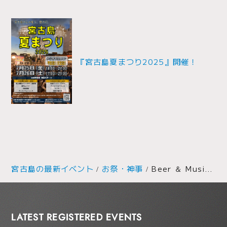
ー
シ
ョ
『宮古島夏まつり2025』開催！
ン
宮古島の最新イベント
お祭・神事
Beer ＆ Music『オリオンビアフェスト2025 in 宮古島』開催！
LATEST REGISTERED EVENTS