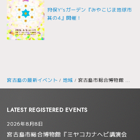
ョ
狩俣Y’sガーデン『みやこじま地球市
ン
其の4』開催！
宮古島の最新イベント
地域
宮古島市総合博物館 平和展『戦争とくらし』開催！
LATEST REGISTERED EVENTS
2026年8月8日
宮古島市総合博物館『ミヤコカナヘビ講演会