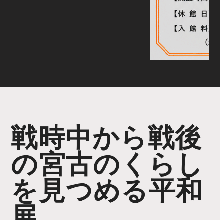
戦時中から戦後
の宮古のくらし
を見つめる平和
展