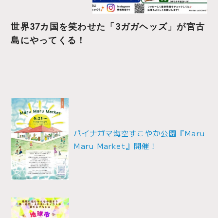
世界37カ国を笑わせた「3ガガヘッズ」が宮古
島にやってくる！
投
稿
ナ
パイナガマ海空すこやか公園『Maru
Maru Market』開催！
ビ
ゲ
ー
シ