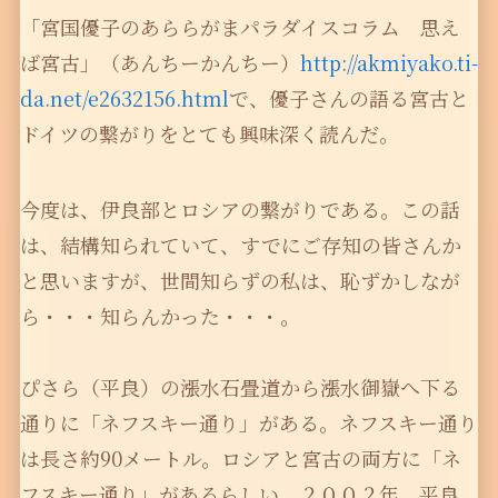
「宮国優子のあららがまパラダイスコラム 思え
ば宮古」（あんちーかんちー）
http://akmiyako.ti-
da.net/e2632156.html
で、優子さんの語る宮古と
ドイツの繋がりをとても興味深く読んだ。
今度は、伊良部とロシアの繋がりである。この話
は、結構知られていて、すでにご存知の皆さんか
と思いますが、世間知らずの私は、恥ずかしなが
ら・・・知らんかった・・・。
ぴさら（平良）の漲水石畳道から漲水御嶽へ下る
通りに「ネフスキー通り」がある。ネフスキー通り
は長さ約90メートル。ロシアと宮古の両方に「ネ
フスキー通り」があるらしい。２００２年、平良