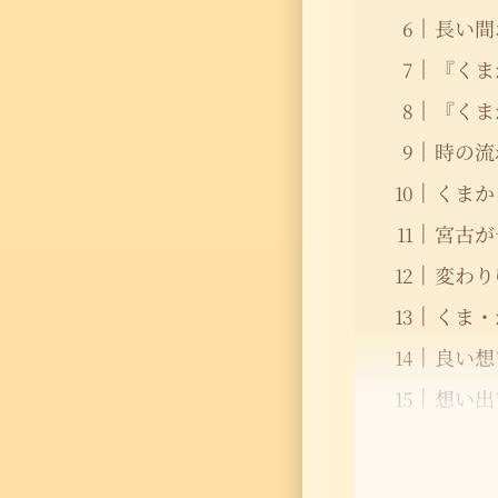
長い間
『くま
『くま
時の流
くまか
宮古が
変わり
くま・
良い想
想い出