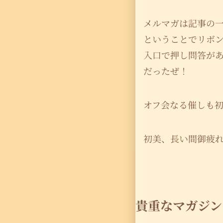
メルマガは記事の
ということでリボ
入口で押し問答が
だったぜ！
オフ会なる催しも
初美、長い間御疲
貴重なマガジン