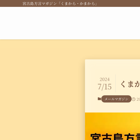
宮古島方言マガジン「くまから・かまから」
2024
くまか
7/15
メールマガジン
2