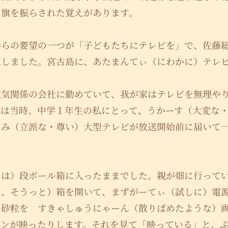
の旗を振らされた覚えがあります。
からの要望の一つが「子どもたちにテレビを」で、佐藤
束しました。宮古島に、あたまんてぃ（にわかに）テレ
電気関係の会社に勤めていて、我が家はテレビを無理や
れは当時、中学１年生の私にとって、うかーす（大変な
ぐみ（立派な・尊い）大型テレビが放送開始前に届いて
くは）段ボール箱に入ったままでした。親が畑に行って
と、そうっと）箱を開いて、まずがーてぃ（試しに）電
に砂粒を すきゃしゅうにゃーん（散りばめたような）
ーンが映ったりします。それを見て「映っている」と、