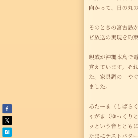
向かって、日の丸
そのときの宮古島
ビ放送の実現を約
親戚が沖縄本島で
覚えています。そ
た。家具調の や
ました。
あたーま（しばら
ゃがま（ゆっくり
ッという音ととも
たまにテストパタ