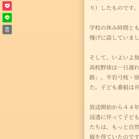
り）したものです
学校の休み時間と
慢げに話していま
そして、いよいよ
高校野球は一日遅
路」。平岩弓枝・
た。子ども番組は
放送開始から４４
浸透に伴って子ど
たちは、もっと自
報を得ていたので