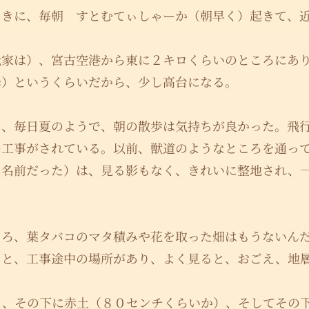
ときに、毎朝 すとむてぃしゃーか（朝早く）起きて、
我家は）、宮古空港から東に２キロくらいのところにあ
峰）というくらいだから、少し高台になる。
に、毎日夏のようで、朝の散歩は気持ちが良かった。飛
の工事がされている。以前、獣道のようなところを通っ
う名前だった）は、見る影もなく、きれいに整地され、
ころ、葉タバコのマタ積みや花を取った畑はもうないん
くと、工事途中の場所があり、よく見ると、おごえ、地
え、その下に赤土（８０センチくらいか）、そしてその