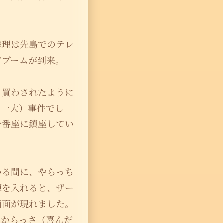
総理は先島でのテレ
ビブームが到来。
り買わされたように
・一大）事件でし
一番座に鎮座してい
いる間に、やらっち
源を入れると、ザー
画面が現れました。
ぷからっさ（喜んだ