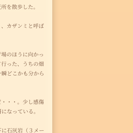
近所を散歩した。
り、カザンミと呼ば
行場のほうに向かっ
て行った、うちの畑
一瞬どこかも分から
だ・・・。少し感傷
層になっている。
下に石灰岩（３メー