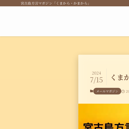
宮古島方言マガジン「くまから・かまから」
2024
くまか
7/15
メールマガジン
2