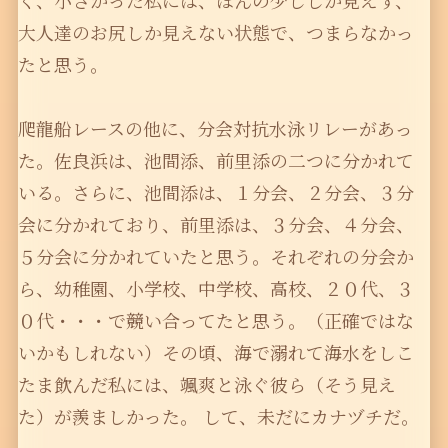
く、小さかった私には、ほんの少ししか見えず、
大人達のお尻しか見えない状態で、つまらなかっ
たと思う。
爬龍船レースの他に、分会対抗水泳リレーがあっ
た。佐良浜は、池間添、前里添の二つに分かれて
いる。さらに、池間添は、１分会、２分会、３分
会に分かれており、前里添は、３分会、４分会、
５分会に分かれていたと思う。それぞれの分会か
ら、幼稚園、小学校、中学校、高校、２０代、３
０代・・・で競い合ってたと思う。（正確ではな
いかもしれない）その頃、海で溺れて海水をしこ
たま飲んだ私には、颯爽と泳ぐ彼ら（そう見え
た）が羨ましかった。 して、未だにカナヅチだ。