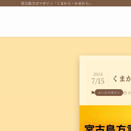
宮古島方言マガジン「くまから・かまから」
2024
くまか
7/15
メールマガジン
2