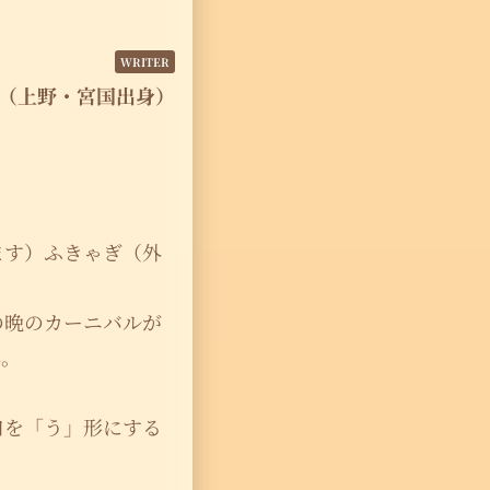
（上野・宮国出身）
ます）ふきゃぎ（外
は。
の晩のカーニバルが
典。
口を「う」形にする
。