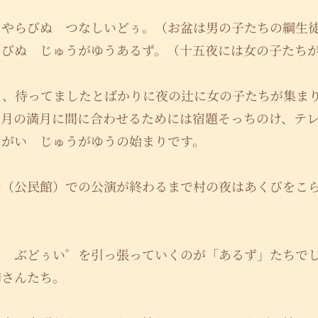
きやらびぬ つなしいどぅ。（お盆は男の子たちの綱生
らびぬ じゅうがゆうあるず。（十五夜には女の子たち
え、待ってましたとばかりに夜の辻に女の子たちが集ま
８月の満月に間に合わせるためには宿題そっちのけ、テ
ながい じゅうがゆうの始まりです。
台（公民館）での公演が終わるまで村の夜はあくびをこ
。
う ぶどぅい゜を引っ張っていくのが「あるず」たちで
姉さんたち。