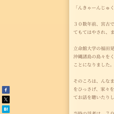
「んきゃーんじゅ
３０数年前、宮古
てもてはやされ、
立命館大学の福田
沖縄諸島の島々を
ことになりました
そのころは、んな
をひっさげ、家々
てお話を聴いたり
当時の話者は、７