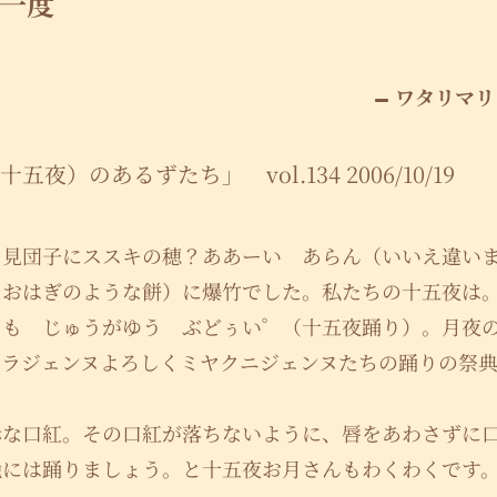
一度
ワタリマリ
夜）のあるずたち」 vol.134 2006/10/19
月見団子にススキの穂？ああーい あらん（いいえ違い
たおはぎのような餅）に爆竹でした。私たちの十五夜
ても じゅうがゆう ぶどぅい゜（十五夜踊り）。月夜
カラジェンヌよろしくミヤクニジェンヌたちの踊りの祭
赤な口紅。その口紅が落ちないように、唇をあわさずに
晩には踊りましょう。と十五夜お月さんもわくわくです