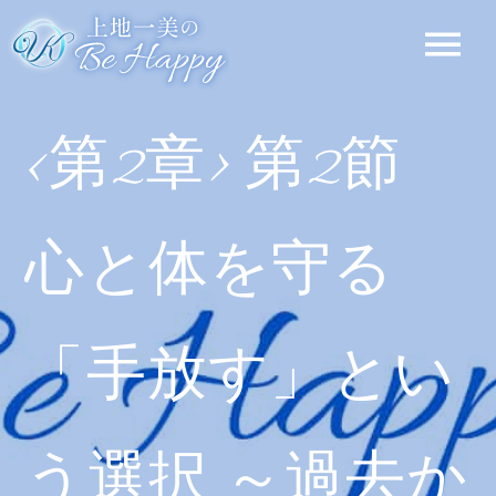
<第2章> 第2節
心と体を守る
「手放す」とい
う選択 ～過去か