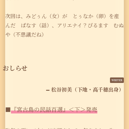
次回は、みどぅん（女）が とぅなか（卵）を産
んだ ぱなす（話）、アリエナイ？ぴるます むぬ
や（不思議だね）
おしらせ
松谷初美（下地・高千穂出身）
■
『宮古島の民話百選』＜下＞発売