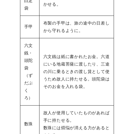
白足
かせる。
袋
布製の手甲は、旅の途中の日差し
手甲
から守れるように。
六文
銭・
六文銭は紙に書かれたお金。六道
頭陀
にいる地蔵菩薩に渡したり、三途
袋
の川に乗るときの渡し賃として使
（ず
うため故人に持たせる。頭陀袋は
だぶ
そのお金を入れる袋。
く
ろ）
故人が使用していたものがあれば
手に持たせる。
数珠
数珠には煩悩が消える力があると