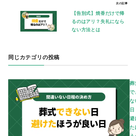
ビ
ゲ
【告別式】焼香だけで帰
るのはアリ？失礼になら
ー
ない方法とは
シ
ョ
ン
同じカテゴリの投稿
葬
で
な
日
避
た