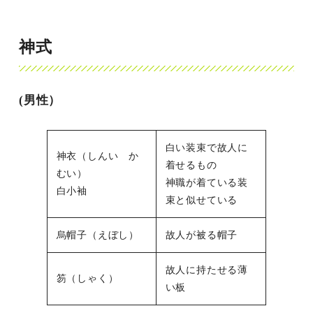
神式
(男性）
白い装束で故人に
神衣（しんい か
着せるもの
むい）
神職が着ている装
白小袖
束と似せている
烏帽子（えぼし）
故人が被る帽子
故人に持たせる薄
笏（しゃく）
い板