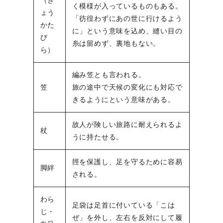
く模様が入っているものもある。
ょう
「彷徨わずにあの世に行けるよう
かた
に」という意味を込め、縫い目の
び
糸は留めず、裏地もない。
ら）
編み笠とも言われる。
笠
旅の途中で天候の変化にも対応で
きるようにという意味がある。
故人が険しい旅路に耐えられるよ
杖
うに持たせる。
脛を保護し、足を守るために容易
脚絆
される。
わら
足袋は足首に付いている「こは
じ・
ぜ」を外し、左右を反対にして履